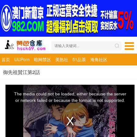
首页
UUPorn
暗网禁区
美熟社
51品茶
海角社区
御先祖賛江第2話