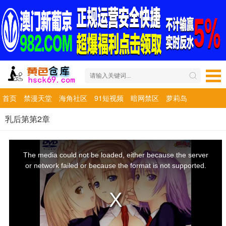
首页
禁漫天堂
海角社区
91短视频
暗网禁区
萝莉岛
乳后第第2章