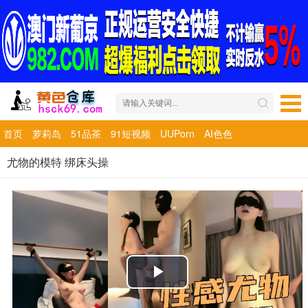
首页
萝莉岛
51品茶
91短视频
UUPorn
AI色色
尤物的模特 绑床头操